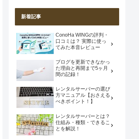
新着記事
ConoHa WINGの評判・
口コミは？ 実際に使っ
てみた本音レビュー
ブログを更新できなかっ
た理由と再開まで5ヶ月
間の記録！
レンタルサーバーの選び
方マニュアル【おさえる
べきポイント！】
レンタルサーバーとは？
仕組み・種類・できるこ
とを解説！